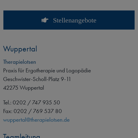
Standorte
Stellenangebote
Blog
Wuppertal
Kontakt
Therapielotsen
Praxis für Ergotherapie und Logopädie
Geschwister-Scholl-Platz 9-11
42275 Wuppertal
Tel.: 0202 / 747 935 50
Fax: 0202 / 769 537 80
wuppertal@therapielotsen.de
Teamleitung