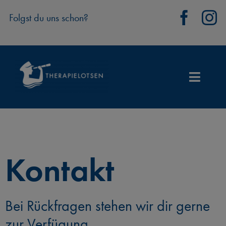
Zum
Folgst du uns schon?
Inhalt
springen
Toggle
Naviga
Start
Haltung
Kontakt
Lotsenforum
Leistungen
Bei Rückfragen stehen wir dir gerne
zur Verfügung.
Karriere