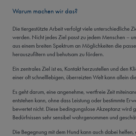
Warum machen wir das?
Die tiergestützte Arbeit verfolgt viele unterschiedliche Zi
werden. Nicht jedes Ziel passt zu jedem Menschen – un
aus einem breiten Spektrum an Möglichkeiten die pass
herauszufiltern und behutsam zu fördern.
Ein zentrales Ziel ist es, Kontakt herzustellen und den K
einer oft schnelllebigen, überreizten Welt kann allein d
Es geht darum, eine angenehme, wertfreie Zeit miteinan
entstehen kann, ohne dass Leistung oder bestimmte Er
bewertet nicht. Diese bedingungslose Akzeptanz wird
Bedürfnissen sehr sensibel wahrgenommen und geschät
Die Begegnung mit dem Hund kann auch dabei helfen, di