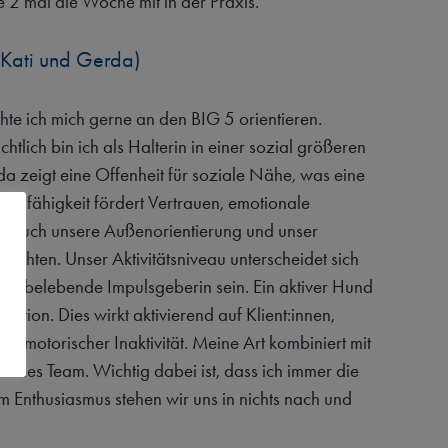
ie 2 mal die Woche mit in der Praxis.
Kati und Gerda)
te ich mich gerne an den BIG 5 orientieren.
tlich bin ich als Halterin in einer sozial größeren
a zeigt eine Offenheit für soziale Nähe, was eine
gsfähigkeit fördert Vertrauen, emotionale
g. Auch unsere Außenorientierung und unser
hten. Unser Aktivitätsniveau unterscheidet sich
ine belebende Impulsgeberin sein. Ein aktiver Hund
aktion. Dies wirkt aktivierend auf Klient:innen,
er motorischer Inaktivität. Meine Art kombiniert mit
ches Team. Wichtig dabei ist, dass ich immer die
 im Enthusiasmus stehen wir uns in nichts nach und