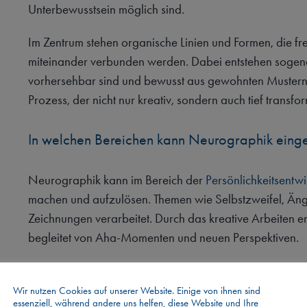
Unterbewusstsein möglich sind.
Im Zentrum stehen organische Linien und Formen, die fr
miteinander verbunden werden. Dabei entstehen sogenan
vorhersehbar sind und bewusst aus gewohnten Mustern
Prozess, der nicht nur kreativ, sondern auch tief transf
In welchen Bereichen kann Neurographik eing
Neurographik kann im Bereich der
Persönlichkeitsentw
machen und aufzulösen. Themen wie Selbstzweifel, Än
Zeichnungen verarbeitet. Durch das kreative Arbeiten e
begleitet von Aha-Momenten und neuen Perspektiven.
Aber auch im
beruflichen Kontext
findet Neurographik 
genutzt werden, um Kommunikation zu verbessern, Konf
Wir nutzen Cookies auf unserer Website. Einige von ihnen sind
essenziell, während andere uns helfen, diese Website und Ihre