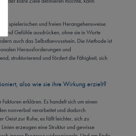
n oder klare Ziele definieren möchte, kann
der spielerischen und freien Herangehensweise
en und Gefühle ausdrücken, ohne sie in Worte
sondern auch das Selbstbewusstsein. Die Methode ist
tionalen Herausforderungen und
d, strukturierend und fördert die Fähigkeit, sich
oniert, also wie sie ihre Wirkung erzielt?
Faktoren erklären. Es handelt sich um einen
en nonverbal verarbeitet und dadurch
ist zur Ruhe, es fällt leichter, sich zu
 Linien erzeugen eine Struktur und gewisse
rch innere Prozesse widerspiegeln. Und am Ende