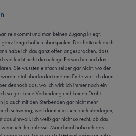
in
 man reinkommt und man keinen Zugang kriegt.
ganz lange höflich überspielen. Das hatte ich auch
dann habe ich das ganz offen angesprochen, dass
h vielleicht nicht die richtige Person bin und das
ären. Sie wussten einfach selber gar nicht, wo der
 waren total überfordert und am Ende war ich dann
aber dennoch das, wo ich wirklich immer noch ein
ich so gar keine Verbindung und keinen Draht
 ja auch mit den Sterbenden gar nicht mehr
auch schwierig, weil dann muss ich auch überlegen,
st das sinnvoll. Ich weiß gar nicht so recht, ob das
st, wenn ich ihn anfasse. Manchmal habe ich das
l sagen muss, ich muss sie jetzt mal anfassen oder