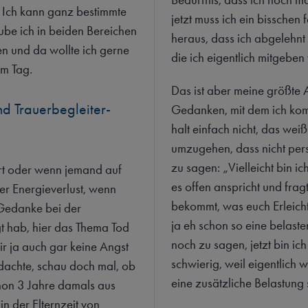
. Ich kann ganz bestimmte
jetzt muss ich ein bisschen
ube ich in beiden Bereichen
heraus, dass ich abgelehnt 
en und da wollte ich gerne
die ich eigentlich mitgeben 
am Tag.
Das ist aber meine größte A
d Trauerbegleiter-
Gedanken, mit dem ich kom
halt einfach nicht, das wei
umzugehen, dass nicht per
zu sagen: „Vielleicht bin i
urt oder wenn jemand auf
es offen anspricht und frag
er Energieverlust, wenn
bekommt, was euch Erleichte
e Gedanke bei der
ja eh schon so eine belaste
t hab, hier das Thema Tod
noch zu sagen, jetzt bin ich 
r ja auch gar keine Angst
schwierig, weil eigentlich 
dachte, schau doch mal, ob
eine zusätzliche Belastung 
schon 3 Jahre damals aus
n der Elternzeit von