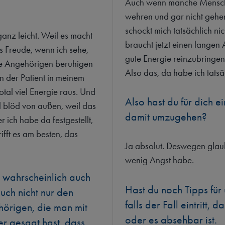
Auch wenn manche Menschen
wehren und gar nicht gehen
schockt mich tatsächlich nic
ganz leicht. Weil es macht
braucht jetzt einen langen
as Freude, wenn ich sehe,
gute Energie reinzubringen
ie Angehörigen beruhigen
Also das, da habe ich tatsä
n der Patient in meinem
total viel Energie raus. Und
Also hast du für dich 
al blöd von außen, weil das
damit umzugehen?
r ich habe da festgestellt,
rifft es am besten, das
Ja absolut. Deswegen glaube 
wenig Angst habe.
st wahrscheinlich auch
Hast du noch Tipps für
uch nicht nur den
falls der Fall eintritt, 
hörigen, die man mit
oder es absehbar ist.
ber gesagt hast, dass