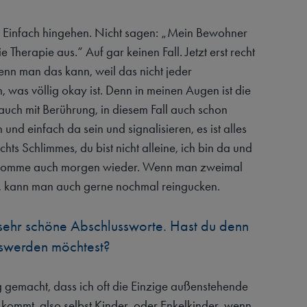
es: Einfach hingehen. Nicht sagen: „Mein Bewohner
die Therapie aus.“ Auf gar keinen Fall. Jetzt erst recht
enn man das kann, weil das nicht jeder
 was völlig okay ist. Denn in meinen Augen ist die
uch mit Berührung, in diesem Fall auch schon
und einfach da sein und signalisieren, es ist alles
chts Schlimmes, du bist nicht alleine, ich bin da und
 komme auch morgen wieder. Wenn man zweimal
t, kann man auch gerne nochmal reingucken.
sehr schöne Abschlussworte. Hast du denn
swerden möchtest?
g gemacht, dass ich oft die Einzige außenstehende
 kommt, also selbst Kinder, oder Enkelkinder, wenn