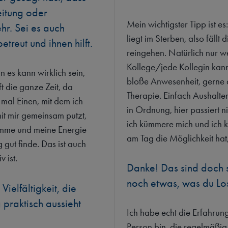
eitung oder
Mein wichtigster Tipp ist 
hr. Sei es auch
liegt im Sterben, also fällt 
reut und ihnen hilft.
reingehen. Natürlich nur w
Kollege/jede Kollegin kann,
 es kann wirklich sein,
bloße Anwesenheit, gerne a
t die ganze Zeit, da
Therapie. Einfach Aushalten 
 mal Einen, mit dem ich
in Ordnung, hier passiert ni
it mir gemeinsam putzt,
ich kümmere mich und ich
komme und meine Energie
am Tag die Möglichkeit ha
g gut finde. Das ist auch
 ist.
Danke! Das sind doch 
noch etwas, was du Lo
Vielfältigkeit, die
 praktisch aussieht
Ich habe echt die Erfahrun
Person bin, die regelmäßig