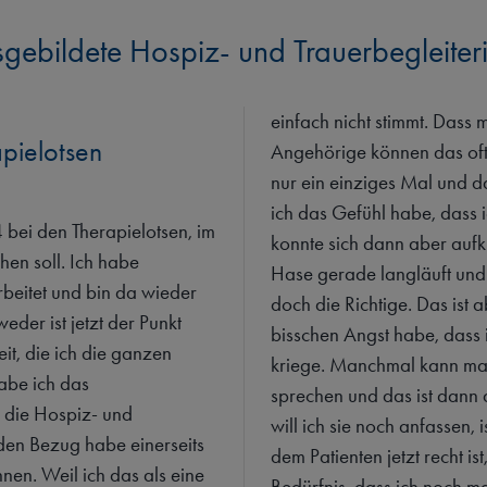
sgebildete Hospiz- und Trauerbegleiter
einfach nicht stimmt. Dass
apielotsen
Angehörige können das oft 
nur ein einziges Mal und 
ich das Gefühl habe, dass ic
 bei den Therapielotsen, im
konnte sich dann aber aufkl
hen soll. Ich habe
Hase gerade langläuft und
rbeitet und bin da wieder
doch die Richtige. Das ist 
eder ist jetzt der Punkt
bisschen Angst habe, dass 
it, die ich die ganzen
kriege. Manchmal kann man
abe ich das
sprechen und das ist dann 
h die Hospiz- und
will ich sie noch anfassen, i
den Bezug habe einerseits
dem Patienten jetzt recht i
nen. Weil ich das als eine
Bedürfnis, dass ich noch ma