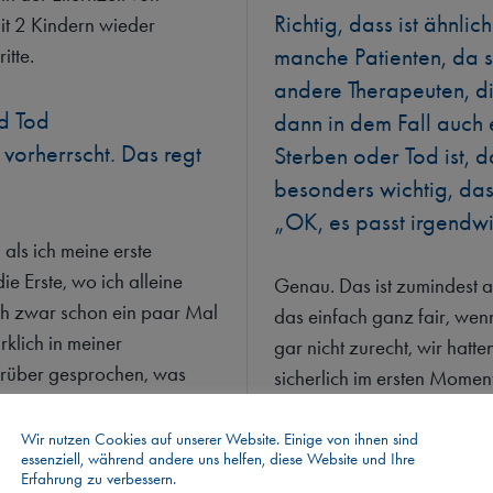
Richtig, dass ist ähnli
t 2 Kindern wieder
manche Patienten, da s
itte.
andere Therapeuten, d
nd Tod
dann in dem Fall auch
orherrscht. Das regt
Sterben oder Tod ist, 
besonders wichtig, das
„OK, es passt irgendwi
als ich meine erste
e Erste, wo ich alleine
Genau. Das ist zumindest 
ch zwar schon ein paar Mal
das einfach ganz fair, wen
rklich in meiner
gar nicht zurecht, wir hatt
drüber gesprochen, was
sicherlich im ersten Momen
 in der Familie und
dahin geht. Aber in der Situ
wann verstirbt er und ich
verletzten Gefühle im Mitte
Wir nutzen Cookies auf unserer Website. Einige von ihnen sind
essenziell, während andere uns helfen, diese Website und Ihre
r dass dieser Mensch
sich nur Unterstützung wüns
Erfahrung zu verbessern.