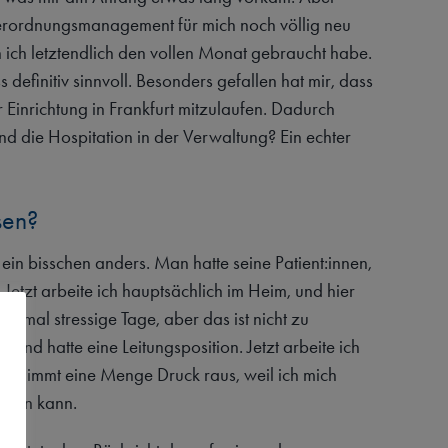
Verordnungsmanagement für mich noch völlig neu
ich letztendlich den vollen Monat gebraucht habe.
 definitiv sinnvoll. Besonders gefallen hat mir, dass
er Einrichtung in Frankfurt mitzulaufen. Dadurch
nd die Hospitation in der Verwaltung? Ein echter
sen?
s ein bisschen anders. Man hatte seine Patient:innen,
Jetzt arbeite ich hauptsächlich im Heim, und hier
er mal stressige Tage, aber das ist nicht zu
ms und hatte eine Leitungsposition. Jetzt arbeite ich
as nimmt eine Menge Druck raus, weil ich mich
ieren kann.