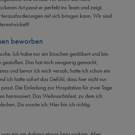
lockeren Art passt er perfekt ins Team und zeigt,
Herausforderungen mit sich bringen kann. Wir sind
terentwickelt!
tsen beworben
suche. Ich habe nur ein bisschen gestöbert und bin
n gestoßen. Das hat mich neugierig gemacht,
s und bevor ich mich versah, hatte ich schon ein
nd ich hatte sofort das Gefühl, dass hier nicht nur
passt. Die Einladung zur Hospitation für zwei Tage
am harmoniert. Das Weihnachtsfest, zu dem ich
en. Da wusste ich: Hier bin ich richtig.
t, was mir am Anfang etwas lang vorkam. Aber