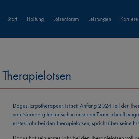
Start
Haltung
Lotsenforum
Leistungen
Karriere
 Therapielotsen
Dogus, Ergotherapeut, ist seit Anfang 2024 Teil der Th
von Nürnberg hat er sich in unserem Team schnell eingele
erstes Jahr bei den Therapielotsen, spricht über seine
Dogus hat sein erstes Jahr bei den Therapielotsen voll 