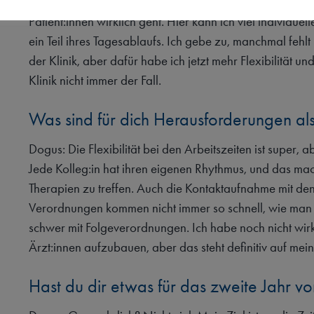
In der Klinik habe ich oft strikt auf die Tagesziele hinge
Patient:innen wirklich geht. Hier kann ich viel individue
ein Teil ihres Tagesablaufs. Ich gebe zu, manchmal fehlt 
der Klinik, aber dafür habe ich jetzt mehr Flexibilitä
Klinik nicht immer der Fall.
Was sind für dich Herausforderungen als
Dogus: Die Flexibilität bei den Arbeitszeiten ist super, 
Jede Kolleg:in hat ihren eigenen Rhythmus, und das ma
Therapien zu treffen. Auch die Kontaktaufnahme mit den 
Verordnungen kommen nicht immer so schnell, wie man 
schwer mit Folgeverordnungen. Ich habe noch nicht wirk
Ärzt:innen aufzubauen, aber das steht definitiv auf mein
Hast du dir etwas für das zweite Jahr