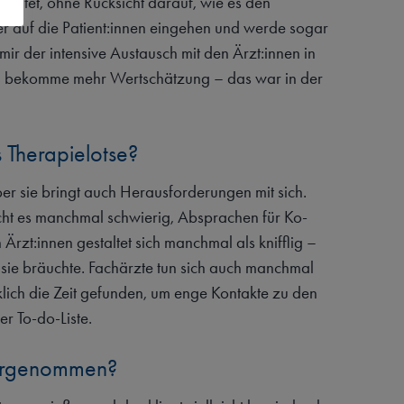
arbeitet, ohne Rücksicht darauf, wie es den
ller auf die Patient:innen eingehen und werde sogar
mir der intensive Austausch mit den Ärzt:innen in
t und bekomme mehr Wertschätzung – das war in der
 Therapielotse?
aber sie bringt auch Herausforderungen mit sich.
cht es manchmal schwierig, Absprachen für Ko-
Ärzt:innen gestaltet sich manchmal als knifflig –
sie bräuchte. Fachärzte tun sich auch manchmal
lich die Zeit gefunden, um enge Kontakte zu den
er To-do-Liste.
 vorgenommen?