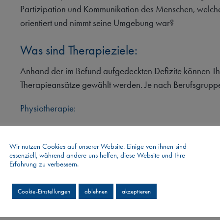
Partizipation und Kommunikation des Menschen, welche ko
orientiert und nimmt seine Umgebung war?
Was sind Therapieziele:
Anhand der im Befund aufgedeckten Defizite können Th
Therapieansätze gewählt werden. Je nach Berufsgruppe
Physiotherapie:
Erhalt oder Verbesserung der körperlichen Leistun
Wir nutzen Cookies auf unserer Website. Einige von ihnen sind
Training der Ausdauer, Kraft und Koordination
essenziell, während andere uns helfen, diese Website und Ihre
Erfahrung zu verbessern.
Erhalt oder Verbesserung der Mobilität
Cookie-Einstellungen
ablehnen
akzeptieren
Sturzprophylaxe