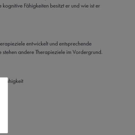
gnitive Fähigkeiten besitzt er und wie ist er
erapieziele entwickelt und entsprechende
 stehen andere Therapieziele im Vordergrund.
gsfähigkeit