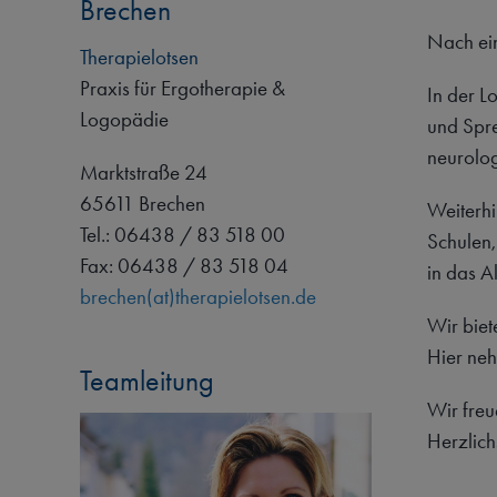
Brechen
Nach ein
Therapielotsen
Praxis für Ergotherapie &
In der L
Logopädie
und Spre
neurolog
Marktstraße 24
65611 Brechen
Weiterhi
Tel.: ‭06438 / 83 518 00
Schulen,
Fax: 06438 /
83 518 04
in das A
brechen(at)therapielotsen.de
Wir biet
Hier neh
Teamleitung
Wir freu
Herzlich