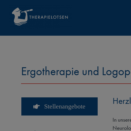
Zum
Inhalt
springen
Ergotherapie und Logop
Herzl
Stellenangebote
In unser
Neurolog