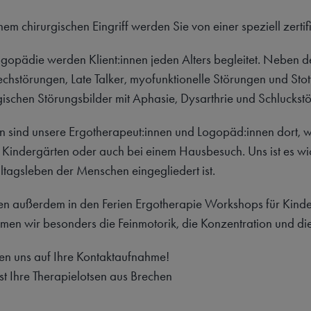
em chirurgischen Eingriff werden Sie von einer speziell zerti
ogopädie werden Klient:innen jeden Alters begleitet. Neben d
chstörungen, Late Talker, myofunktionelle Störungen und Stot
ischen Störungsbilder mit Aphasie, Dysarthrie und Schluckstör
n sind unsere Ergotherapeut:innen und Logopäd:innen dort, wo
 Kindergärten oder auch bei einem Hausbesuch. Uns ist es wich
lltagsleben der Menschen eingegliedert ist.
en außerdem in den Ferien Ergotherapie Workshops für Kinde
men wir besonders die Feinmotorik, die Konzentration und di
en uns auf Ihre Kontaktaufnahme!
st Ihre Therapielotsen aus Brechen